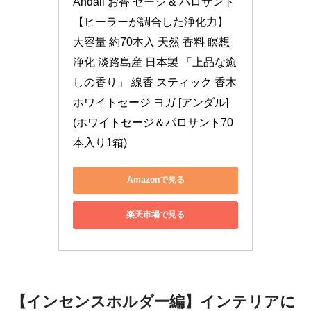
Andall お香 セージ & パロサント 
【ヒーラーが調合した浄化力】
大容量 約70本入 天然 香料 瞑想 
浄化 淡路島産 日本製 「上品な癒
しの香り」 線香 スティック 香木 
ホワイトセージ ヨガ [アンダル] 
(ホワイトセージ＆パロサント70
本入り1箱)
Amazonで見る
楽天市場で見る
【
インセンスホルダー編】インテリアに