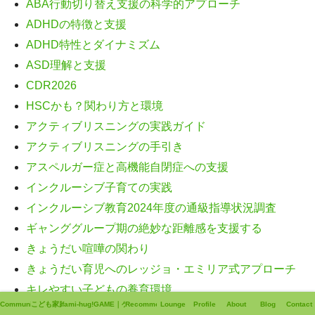
ABA行動切り替え支援の科学的アプローチ
ADHDの特徴と支援
ADHD特性とダイナミズム
ASD理解と支援
CDR2026
HSCかも？関わり方と環境
アクティブリスニングの実践ガイド
アクティブリスニングの手引き
アスペルガー症と高機能自閉症への支援
インクルーシブ子育ての実践
インクルーシブ教育2024年度の通級指導状況調査
ギャンググループ期の絶妙な距離感を支援する
きょうだい喧嘩の関わり
きょうだい育児へのレッジョ・エミリア式アプローチ
キレやすい子どもの養育環境
Community
こども家庭支援
fami-hug!!
GAME｜ゲーム
Recommend
Lounge
Profile
About
Blog
Contact
ケースフォーミュレーション高度化支援について