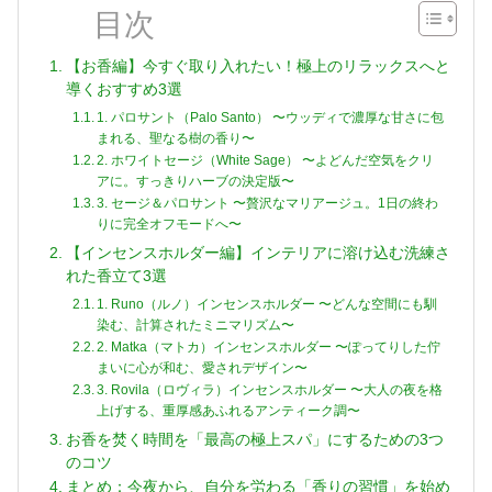
目次
【お香編】今すぐ取り入れたい！極上のリラックスへと
導くおすすめ3選
1. パロサント（Palo Santo） 〜ウッディで濃厚な甘さに包
まれる、聖なる樹の香り〜
2. ホワイトセージ（White Sage） 〜よどんだ空気をクリ
アに。すっきりハーブの決定版〜
3. セージ＆パロサント 〜贅沢なマリアージュ。1日の終わ
りに完全オフモードへ〜
【インセンスホルダー編】インテリアに溶け込む洗練さ
れた香立て3選
1. Runo（ルノ）インセンスホルダー 〜どんな空間にも馴
染む、計算されたミニマリズム〜
2. Matka（マトカ）インセンスホルダー 〜ぽってりした佇
まいに心が和む、愛されデザイン〜
3. Rovila（ロヴィラ）インセンスホルダー 〜大人の夜を格
上げする、重厚感あふれるアンティーク調〜
お香を焚く時間を「最高の極上スパ」にするための3つ
のコツ
まとめ：今夜から、自分を労わる「香りの習慣」を始め