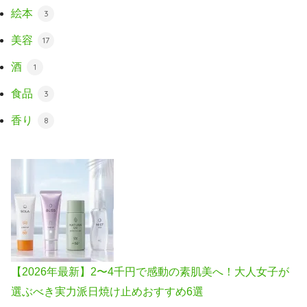
絵本
3
美容
17
酒
1
食品
3
香り
8
【2026年最新】2〜4千円で感動の素肌美へ！大人女子が
選ぶべき実力派日焼け止めおすすめ6選