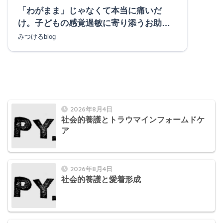
「わがまま」じゃなくて本当に痛いだ
け。子どもの感覚過敏に寄り添うお助け
アイテム3選
みつけるblog
2026年8月4日
社会的養護とトラウマインフォームドケ
ア
2026年8月4日
社会的養護と愛着形成