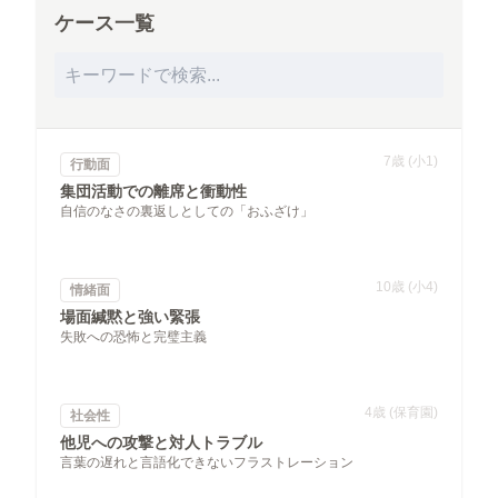
ケース一覧
7歳 (小1)
行動面
集団活動での離席と衝動性
自信のなさの裏返しとしての「おふざけ」
10歳 (小4)
情緒面
場面緘黙と強い緊張
失敗への恐怖と完璧主義
4歳 (保育園)
社会性
他児への攻撃と対人トラブル
言葉の遅れと言語化できないフラストレーション