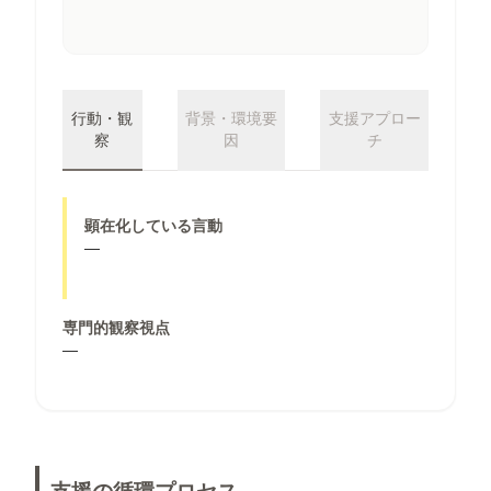
行動・観
背景・環境要
支援アプロー
察
因
チ
顕在化している言動
—
専門的観察視点
—