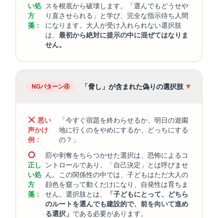
い処
スを根底から破壊します。「選んでもどうせや
方
り直させられる」と学び、完全な指示待ち人間
箋：
になります。大人が受け入れられない選択肢
は、
最初から絶対に提示の中に混ぜてはなりま
せん。
▼
「脅し」が含まれた偽りの選択肢
NGパターン④
悪い
「今すぐ宿題を終わらせるか、明日の遊園
声かけ
地に行くのをやめにするか、どっちにする
例：
の？」
罰や剥奪をちらつかせた選択は、恐怖によるコ
正し
ントロールであり、「自己決定」とは呼びませ
い処
ん。この関係性の中では、子どもはただ大人の
方
顔色を窺って動くだけになり、自発性は育ちま
箋：
せん。選択肢とは、
「子どもにとって、どちら
のルートを選んでも建設的で、前を向いて進め
る選択」
である必要があります。