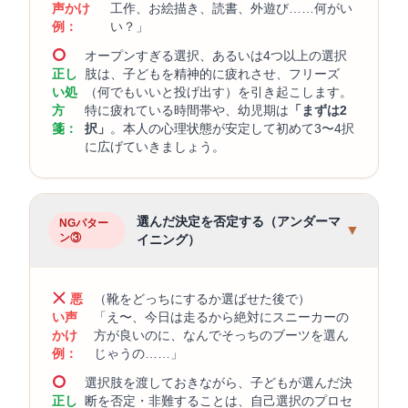
声かけ
工作、お絵描き、読書、外遊び……何がい
例：
い？」
オープンすぎる選択、あるいは4つ以上の選択
正し
肢は、子どもを精神的に疲れさせ、フリーズ
い処
（何でもいいと投げ出す）を引き起こします。
方
特に疲れている時間帯や、幼児期は
「まずは2
箋：
択」
。本人の心理状態が安定して初めて3〜4択
に広げていきましょう。
選んだ決定を否定する（アンダーマ
NGパター
▼
ン③
イニング）
悪
（靴をどっちにするか選ばせた後で）
い声
「え〜、今日は走るから絶対にスニーカーの
かけ
方が良いのに、なんでそっちのブーツを選ん
例：
じゃうの……」
選択肢を渡しておきながら、子どもが選んだ決
正し
断を否定・非難することは、自己選択のプロセ