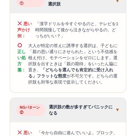
▼
①
選択肢
悪い
「漢字ドリルを今すぐやるのと、テレビを1
声かけ
時間我慢して後から泣きながらやるの、ど
例：
っちがいい？」
大人が特定の答えに誘導する選択は、子どもに
正し
「親の思い通りにさせられた」という不信感を
い処
植え付け、モチベーションをゼロにします。選
方
択肢を出すときは「親の期待」をいったん脇に
箋：
置き、
「どちらを選んでも肯定的に受け入れ
る」フラットな態度
が不可欠です。どちらの選
択肢も対等な表現で提示してください。
選択肢の数が多すぎてパニックに
NGパターン
▼
②
なる
悪い
「今から自由に遊んでいいよ。ブロック、