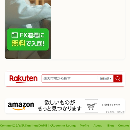
Community
こども家庭支援
fami-hug!!
GAME｜ゲーム
Recommend
Lounge
Profile
About
Blog
Contact