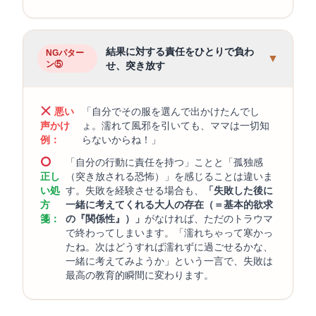
結果に対する責任をひとりで負わ
NGパター
▼
ン⑤
せ、突き放す
悪い
「自分でその服を選んで出かけたんでし
声かけ
ょ。濡れて風邪を引いても、ママは一切知
例：
らないからね！」
「自分の行動に責任を持つ」ことと「孤独感
正し
（突き放される恐怖）」を感じることは違いま
い処
す。失敗を経験させる場合も、
「失敗した後に
方
一緒に考えてくれる大人の存在（＝基本的欲求
箋：
の『関係性』）」
がなければ、ただのトラウマ
で終わってしまいます。「濡れちゃって寒かっ
たね。次はどうすれば濡れずに過ごせるかな、
一緒に考えてみようか」という一言で、失敗は
最高の教育的瞬間に変わります。