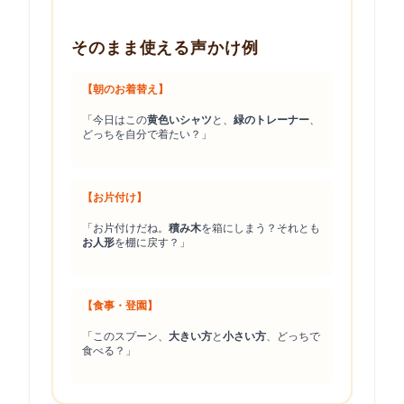
そのまま使える声かけ例
【朝のお着替え】
「今日はこの
黄色いシャツ
と、
緑のトレーナー
、
どっちを自分で着たい？」
【お片付け】
「お片付けだね。
積み木
を箱にしまう？それとも
お人形
を棚に戻す？」
【食事・登園】
「このスプーン、
大きい方
と
小さい方
、どっちで
食べる？」