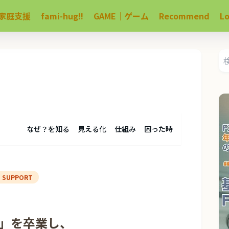
家庭支援
fami-hug!!
GAME｜ゲーム
Recommend
L
なぜ？を知る
見える化
仕組み
困った時
G SUPPORT
」を卒業し、