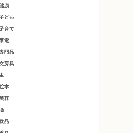
健康
子ども
子育て
家電
専門品
文房具
本
絵本
美容
酒
食品
香り