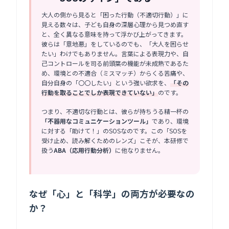
大人の側から見ると「困った行動（不適切行動）」に
見える数々は、子ども自身の深層心理から見つめ直す
と、全く異なる意味を持って浮かび上がってきます。
彼らは「意地悪」をしているのでも、「大人を困らせ
たい」わけでもありません。言葉による表現力や、自
己コントロールを司る前頭葉の機能が未成熟であるた
め、環境との不適合（ミスマッチ）からくる苦痛や、
自分自身の「〇〇したい」という強い欲求を、
「その
行動を取ることでしか表現できていない」
のです。
つまり、不適切な行動とは、彼らが持ちうる精一杯の
「不器用なコミュニケーションツール」
であり、環境
に対する「助けて！」のSOSなのです。この「SOSを
受け止め、読み解くためのレンズ」こそが、本研修で
扱う
ABA（応用行動分析）
に他なりません。
なぜ「心」と「科学」の両方が必要なの
か？