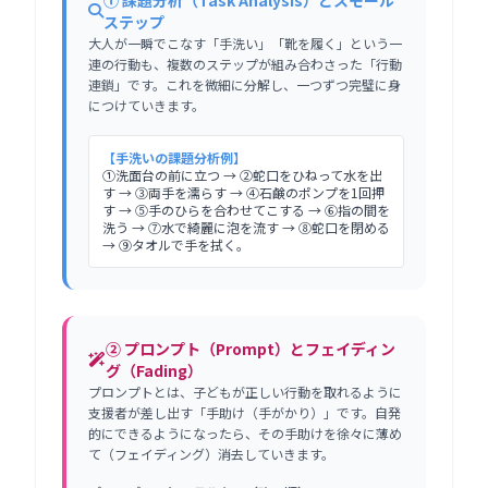
ステップ
大人が一瞬でこなす「手洗い」「靴を履く」という一
連の行動も、複数のステップが組み合わさった「行動
連鎖」です。これを微細に分解し、一つずつ完璧に身
につけていきます。
【手洗いの課題分析例】
①洗面台の前に立つ → ②蛇口をひねって水を出
す → ③両手を濡らす → ④石鹸のポンプを1回押
す → ⑤手のひらを合わせてこする → ⑥指の間を
洗う → ⑦水で綺麗に泡を流す → ⑧蛇口を閉める
→ ⑨タオルで手を拭く。
② プロンプト（Prompt）とフェイディン
グ（Fading）
プロンプトとは、子どもが正しい行動を取れるように
支援者が差し出す「手助け（手がかり）」です。自発
的にできるようになったら、その手助けを徐々に薄め
て（フェイディング）消去していきます。