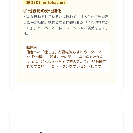
DRO (Other Behavior)
③ 他行動の分化強化
どんな行動をしているかは問わず、「あらかじめ設定
した一定時間、標的となる問題行動が『全く現れなか
った』」ということ自体にトークンやご褒美を与えま
す。
臨床例：
他者への「唾吐き」行動を減らすため、タイマー
を「5分間」に設定。その間、一度も唾を吐かな
ければ、どんなおもちゃで遊んでいても「5分間守
れてすごい！」とトークンをプレゼントします。