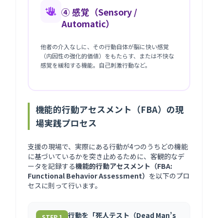
④ 感覚（Sensory /
Automatic）
他者の介入なしに、その行動自体が脳に快い感覚
（内因性の強化的価値）をもたらす、または不快な
感覚を緩和する機能。自己刺激行動など。
機能的行動アセスメント（FBA）の現
場実践プロセス
支援の現場で、実際にある行動が4つのうちどの機能
に基づいているかを突き止めるために、客観的なデ
ータを記録する
機能的行動アセスメント（FBA:
Functional Behavior Assessment）
を以下のプロ
セスに則って行います。
行動を「死人テスト（Dead Man’s
STEP 1