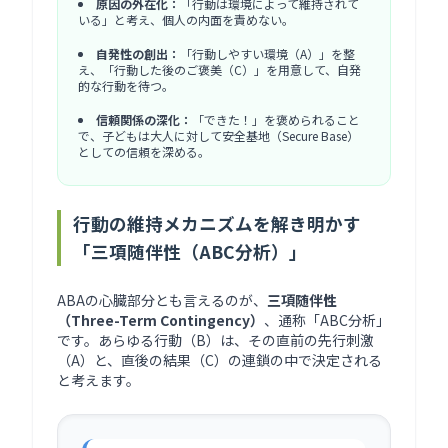
原因の外在化：
「行動は環境によって維持されて
いる」と考え、個人の内面を責めない。
自発性の創出：
「行動しやすい環境（A）」を整
え、「行動した後のご褒美（C）」を用意して、自発
的な行動を待つ。
信頼関係の深化：
「できた！」を褒められること
で、子どもは大人に対して安全基地（Secure Base）
としての信頼を深める。
行動の維持メカニズムを解き明かす
「三項随伴性（ABC分析）」
ABAの心臓部分とも言えるのが、
三項随伴性
（Three-Term Contingency）
、通称「ABC分析」
です。あらゆる行動（B）は、その直前の先行刺激
（A）と、直後の結果（C）の連鎖の中で決定される
と考えます。