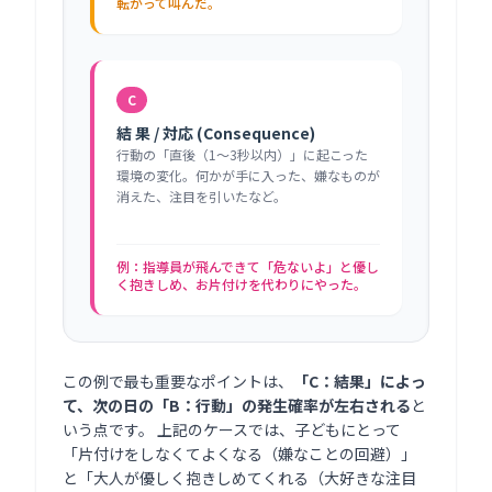
転がって叫んだ。
C
結 果 / 対応 (Consequence)
行動の「直後（1〜3秒以内）」に起こった
環境の変化。何かが手に入った、嫌なものが
消えた、注目を引いたなど。
例：指導員が飛んできて「危ないよ」と優し
く抱きしめ、お片付けを代わりにやった。
この例で最も重要なポイントは、
「C：結果」によっ
て、次の日の「B：行動」の発生確率が左右される
と
いう点です。 上記のケースでは、子どもにとって
「片付けをしなくてよくなる（嫌なことの回避）」
と「大人が優しく抱きしめてくれる（大好きな注目