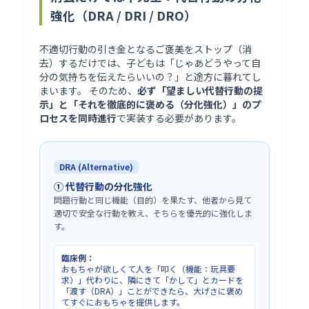
強化（DRA / DRI / DRO）
不適切行動の引き金となるご褒美をストップ（消
去）するだけでは、子どもは「じゃあどうやって自
分の気持ちを伝えたらいいの？」と途方に暮れてし
まいます。 そのため、
必ず「望ましい代替行動の提
示」と「それを徹底的に褒める（分化強化）」のプ
ロセスを同時進行
で実装する必要があります。
DRA (Alternative)
① 代替行動の分化強化
問題行動と同じ機能（目的）を果たす、他者から見て
適切で安全な行動を教え、そちらを優先的に強化しま
す。
臨床例：
おもちゃが欲しくて人を「叩く（機能：玩具要
求）」代わりに、隣にきて「かして」とカードを
「渡す（DRA）」ことができたら、大げさに褒め
てすぐにおもちゃを提供します。