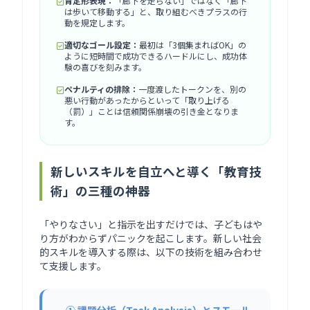
肯定形表現：
「廊下を走らない」ではなく「廊下
は歩いて移動する」と、取り組むべきプラスの行
動を規定します。
適切なゴール設定：
最初は「3個集まればOK」の
ように短時間で成功できるハードルにし、成功体
験の喜びを刻みます。
ペナルティの排除：
一度渡したトークンを、別の
悪い行動があったからといって「取り上げる
（罰）」ことは信頼関係崩壊の引き金となりま
す。
新しいスキルを自立へと導く「教育技
術」の三種の神器
「やりなさい」と指示を出すだけでは、子どもはや
り方がわからずパニックを起こします。新しい社会
的スキルを導入する際は、以下の技術を組み合わせ
て支援します。
① 課題分析（Task Analysis）とスモール