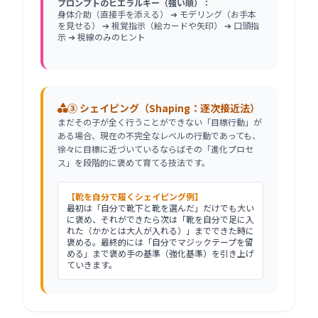
プロンプトのヒエラルキー（強い順）：
身体介助（直接手を添える） ➔ モデリング（お手本
を見せる） ➔ 視覚指示（絵カードや矢印） ➔ 口頭指
示 ➔ 視線のみのヒント
③ シェイピング（Shaping：逐次接近法）
まだその子が全く行うことができない「目標行動」が
ある場合、現在の不完全なレベルの行動であっても、
徐々に目標に近づいているならばその「進化プロセ
ス」を段階的に褒めて育てる技法です。
【靴を自分で履くシェイピング例】
最初は「自分で靴下と靴を選んだ」だけでも大い
に褒め、それができたら次は「靴を自分で足に入
れた（かかとは大人が入れる）」までできた時に
褒める。最終的には「自分でマジックテープを留
める」まで褒め手の基準（強化基準）を引き上げ
ていきます。