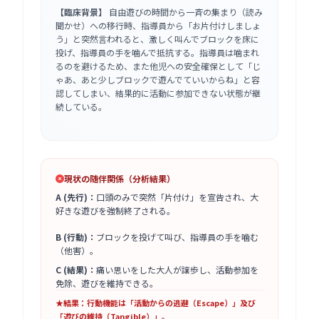
【臨床背景】
自由遊びの時間から一斉の集まり（読み
聞かせ）への移行時、指導員から「お片付けしましょ
う」と突然言われると、激しく叫んでブロックを床に
投げ、指導員の手を噛んで抵抗する。指導員は噛まれ
るのを避けるため、また他児への安全確保として「じ
ゃあ、あと少しブロックで遊んでていいからね」と容
認してしまい、結果的に活動に参加できない状態が継
続している。
現状の随伴関係（分析結果）
A (先行)：
口頭のみで突然「片付け」を宣告され、大
好きな遊びを強制終了される。
B (行動)：
ブロックを投げて叫び、指導員の手を噛む
（他害）。
C (結果)：
痛い思いをした大人が譲歩し、活動参加を
免除、遊びを維持できる。
★結果：行動機能は「活動からの逃避（Escape）」及び
「遊びの維持（Tangible）」。