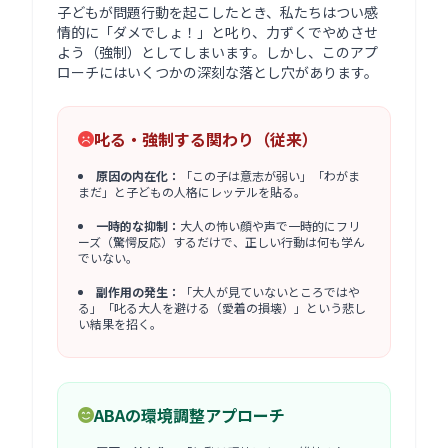
子どもが問題行動を起こしたとき、私たちはつい感
情的に「ダメでしょ！」と叱り、力ずくでやめさせ
よう（強制）としてしまいます。しかし、このアプ
ローチにはいくつかの深刻な落とし穴があります。
叱る・強制する関わり（従来）
原因の内在化：
「この子は意志が弱い」「わがま
まだ」と子どもの人格にレッテルを貼る。
一時的な抑制：
大人の怖い顔や声で一時的にフリ
ーズ（驚愕反応）するだけで、正しい行動は何も学ん
でいない。
副作用の発生：
「大人が見ていないところではや
る」「叱る大人を避ける（愛着の損壊）」という悲し
い結果を招く。
ABAの環境調整アプローチ