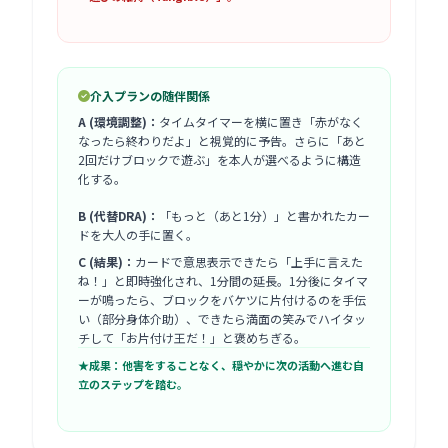
介入プランの随伴関係
A (環境調整)：
タイムタイマーを横に置き「赤がなく
なったら終わりだよ」と視覚的に予告。さらに「あと
2回だけブロックで遊ぶ」を本人が選べるように構造
化する。
B (代替DRA)：
「もっと（あと1分）」と書かれたカー
ドを大人の手に置く。
C (結果)：
カードで意思表示できたら「上手に言えた
ね！」と即時強化され、1分間の延長。1分後にタイマ
ーが鳴ったら、ブロックをバケツに片付けるのを手伝
い（部分身体介助）、できたら満面の笑みでハイタッ
チして「お片付け王だ！」と褒めちぎる。
★成果：他害をすることなく、穏やかに次の活動へ進む自
立のステップを踏む。