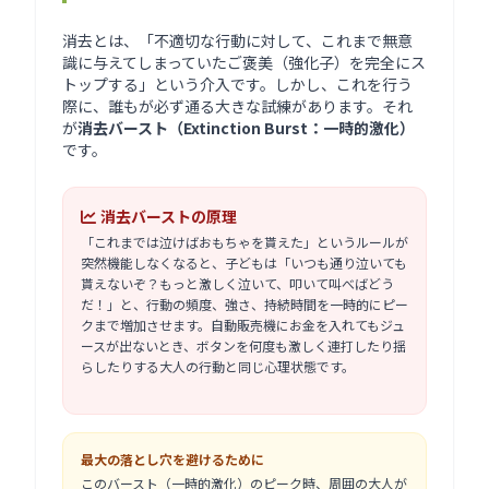
消去とは、「不適切な行動に対して、これまで無意
識に与えてしまっていたご褒美（強化子）を完全にス
トップする」という介入です。しかし、これを行う
際に、誰もが必ず通る大きな試練があります。それ
が
消去バースト（Extinction Burst：一時的激化）
です。
消去バーストの原理
「これまでは泣けばおもちゃを貰えた」というルールが
突然機能しなくなると、子どもは「いつも通り泣いても
貰えないぞ？もっと激しく泣いて、叩いて叫べばどう
だ！」と、行動の頻度、強さ、持続時間を一時的にピー
クまで増加させます。自動販売機にお金を入れてもジュ
ースが出ないとき、ボタンを何度も激しく連打したり揺
らしたりする大人の行動と同じ心理状態です。
最大の落とし穴を避けるために
このバースト（一時的激化）のピーク時、周囲の大人が