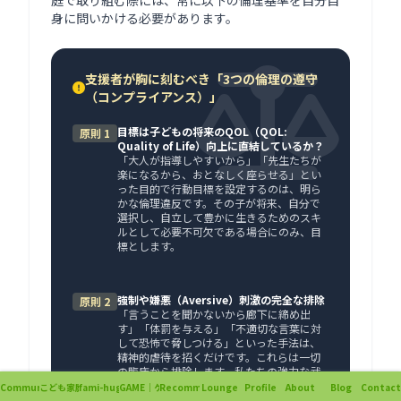
身に問いかける必要があります。
支援者が胸に刻むべき「3つの倫理の遵守
（コンプライアンス）」
目標は子どもの将来のQOL（QOL:
原則 1
Quality of Life）向上に直結しているか？
「大人が指導しやすいから」「先生たちが
楽になるから、おとなしく座らせる」とい
った目的で行動目標を設定するのは、明ら
かな倫理違反です。その子が将来、自分で
選択し、自立して豊かに生きるためのスキ
ルとして必要不可欠である場合にのみ、目
標とします。
強制や嫌悪（Aversive）刺激の完全な排除
原則 2
「言うことを聞かないから廊下に締め出
す」「体罰を与える」「不適切な言葉に対
して恐怖で脅しつける」といった手法は、
精神的虐待を招くだけです。これらは一切
の臨床から排除します。私たちの強力な武
器は「環境を整えること（A）」と「正しい
Community
こども家庭支援
fami-hug!!
GAME｜ゲーム
Recommend
Lounge
Profile
About
Blog
Contact
行動の強化（C）」の2つだけです。