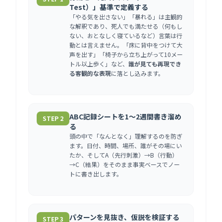
Test）」基準で定義する
「やる気を出さない」「暴れる」は主観的
な解釈であり、死人でも満たせる（何もし
ない、おとなしく寝ているなど）言葉は行
動とは言えません。「床に背中をつけて大
声を出す」「椅子から立ち上がって10メー
トル以上歩く」など、
誰が見ても再現でき
る客観的な表現
に落とし込みます。
ABC記録シートを1〜2週間書き溜め
STEP 2
る
頭の中で「なんとなく」理解するのを防ぎ
ます。日付、時間、場所、誰がその場にい
たか、そしてA（先行刺激）→B（行動）
→C（結果）をそのまま事実ベースでノー
トに書き出します。
パターンを見抜き、仮説を検証する
STEP 3