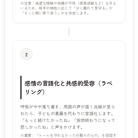
※注意：過度な接触や抱擁が不快（感覚過敏など）な子も
いるため、相手の特性に応じて「少し離れて見守る」か
「そっと側に寄り添う」かを決定します。
2
感情の言語化と共感的受容（ラベ
リング）
呼吸がやや落ち着き、周囲の声が届く兆候が見ら
れたら、子どもの葛藤を代わりに言語化します。
「もっと続けたかったね」「突然終わりになって
悲しかったね」と声をかけます。
※重要：「ルールを守れなかった行動そのもの」を容認す