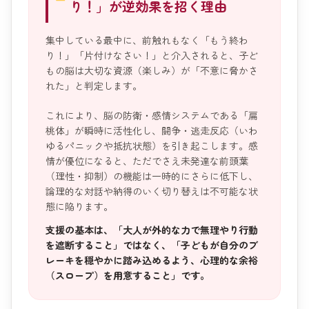
り！」が逆効果を招く理由
集中している最中に、前触れもなく「もう終わ
り！」「片付けなさい！」と介入されると、子ど
もの脳は大切な資源（楽しみ）が「不意に脅かさ
れた」と判定します。
これにより、脳の防衛・感情システムである「扁
桃体」が瞬時に活性化し、闘争・逃走反応（いわ
ゆるパニックや抵抗状態）を引き起こします。感
情が優位になると、ただでさえ未発達な前頭葉
（理性・抑制）の機能は一時的にさらに低下し、
論理的な対話や納得のいく切り替えは不可能な状
態に陥ります。
支援の基本は、「大人が外的な力で無理やり行動
を遮断すること」ではなく、「子どもが自分のブ
レーキを穏やかに踏み込めるよう、心理的な余裕
（スロープ）を用意すること」です。