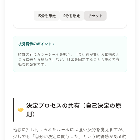
15分を想定
5分を想定
リセット
視覚提示のポイント：
時計の針にカラーシールを貼り、「長い針が青いお星様のと
ころに来たら終わり」など、目印を固定することも極めて有
効な代替策です。
決定プロセスの共有（自己決定の原
則）
他者に押し付けられたルールには強い反発を覚えますが、
少しでも「自分が決定に関与した」という納得感がある約