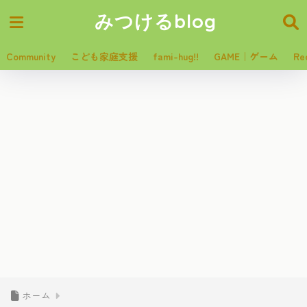
みつけるblog
Community
こども家庭支援
fami-hug!!
GAME｜ゲーム
Re
ホーム